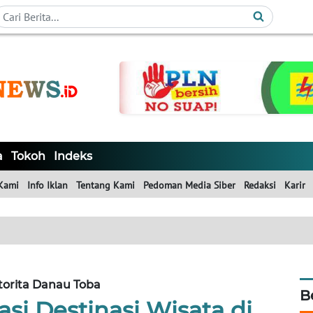
a
Tokoh
Indeks
Kami
Info Iklan
Tentang Kami
Pedoman Media Siber
Redaksi
Karir
torita Danau Toba
B
si Destinasi Wisata di