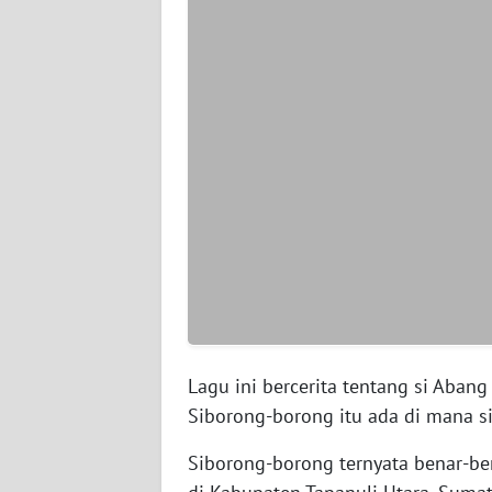
WN
JAMBI
WN
SULTRA
WN
NTB
WN
SULTENG
WN
Lagu ini bercerita tentang si Abang
SULBAR
Siborong-borong itu ada di mana s
WN
Siborong-borong ternyata benar-be
BABEL