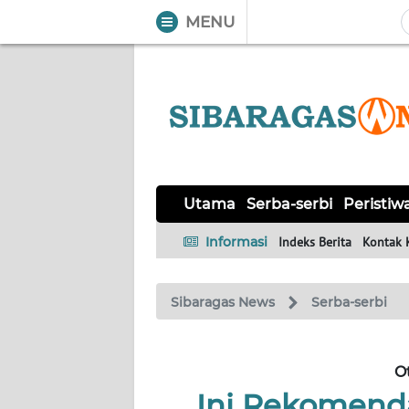
MENU
WAHANA
Tutup
TV
UTAMA
SERBA-
Utama
Serba-serbi
Peristiw
SERBI
Informasi
Indeks Berita
Kontak 
PERISTIWA
Sibaragas News
Serba-serbi
TOKOH
Informasi
O
Ini Rekomenda
INDEKS