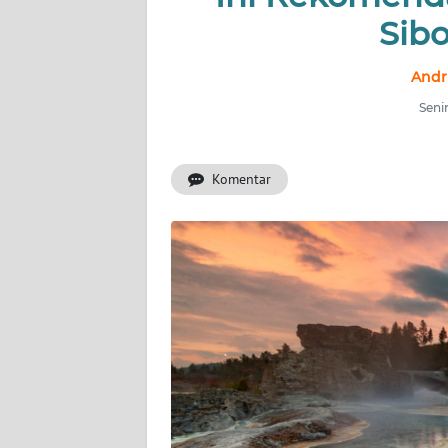
BERITA
Sib
KONTAK
Andri
KAMI
Senin
INFO
IKLAN
Komentar
TENTANG
KAMI
PEDOMAN
MEDIA
SIBER
REDAKSI
KARIR