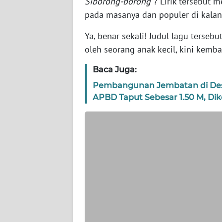
Siborong-borong"
? Lirik tersebut 
WN
pada masanya dan populer di kalan
NTT
Ya, benar sekali! Judul lagu terseb
oleh seorang anak kecil, kini kembal
WN
KEPRI
Baca Juga:
Pembangunan Jembatan di Des
WN
PAPUA
APBD Taput Sebesar 1.50 M, Di
WN
PAPUA
BARAT
WN
RIAU
WN
SERAMBI