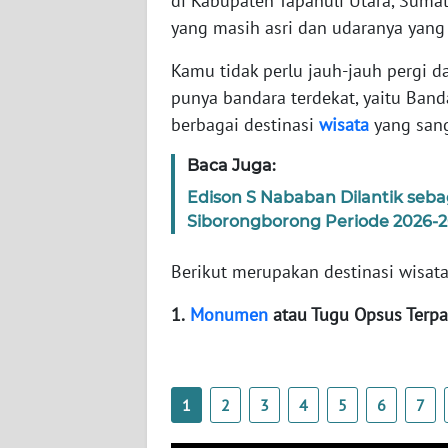
di Kabupaten Tapanuli Utara, Suma
yang masih asri dan udaranya yang
WN
SUMBAR
Kamu tidak perlu jauh-jauh pergi 
punya bandara terdekat, yaitu Band
WN
berbagai destinasi
wisata
yang san
SUMSEL
Baca Juga:
WN
Edison S Nababan Dilantik seba
BENGKULU
Siborongborong Periode 2026-2
WN
Berikut merupakan destinasi wisat
LAMPUNG
1.
Monumen
atau Tugu Opsus Ter
WN
JATENG
1
2
3
4
5
6
7
WN
NUSANTARA