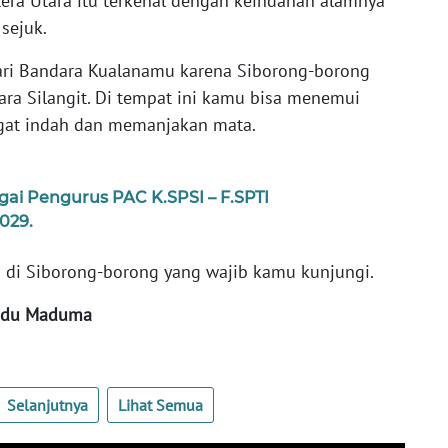
tera Utara itu terkenal dengan keindahan alamnya
 sejuk.
dari Bandara Kualanamu karena Siborong-borong
ara Silangit. Di tempat ini kamu bisa menemui
gat indah dan memanjakan mata.
gai Pengurus PAC K.SPSI – F.SPTI
029.
a di Siborong-borong yang wajib kamu kunjungi.
padu Maduma
Selanjutnya
Lihat Semua