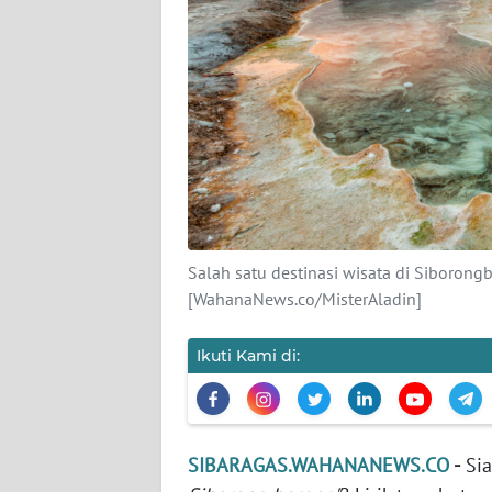
DISCLAIMER
Wahana
News
Regional
WN
SUMUT
Salah satu destinasi wisata di Siborong
WN
[WahanaNews.co/MisterAladin]
JAKARTA
Ikuti Kami di:
WN
JABAR
WN
BANTEN
SIBARAGAS.WAHANANEWS.CO
-
Sia