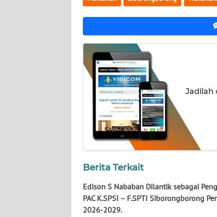
WN
KALSEL
WN
KALTIM
WN
Jadilah
SULSEL
WN
GORONTALO
WN
Berita Terkait
SULUT
Edison S Nababan Dilantik sebagai Pen
WN
PAC K.SPSI – F.SPTI Siborongborong Per
MALUKU
2026-2029.