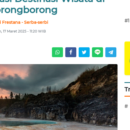
orongborong
#1
 Frestana - Serba-serbi
, 17 Maret 2025 - 11:20 WIB
T
#