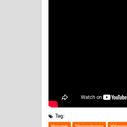
WN
JOGJA
WN
JATIM
WN
BALI
WN
KALBAR
WN
KALTENG
WN
Tag:
KALTARA
Monumen
Siborongborong
Wahanane