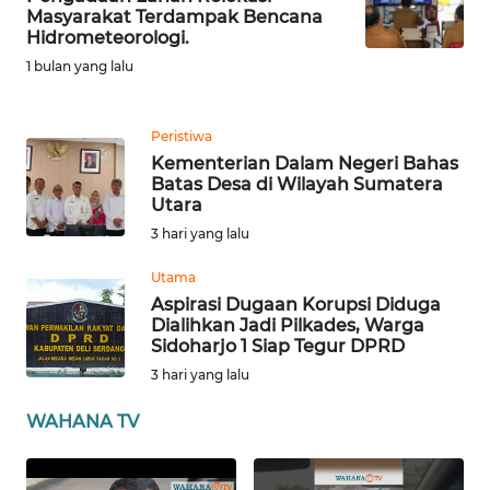
WN
Masyarakat Terdampak Bencana
BABEL
Hidrometeorologi.
1 bulan yang lalu
WN
SUMBAR
Peristiwa
Kementerian Dalam Negeri Bahas
WN
Batas Desa di Wilayah Sumatera
SUMSEL
Utara
3 hari yang lalu
WN
BENGKULU
Utama
Aspirasi Dugaan Korupsi Diduga
Dialihkan Jadi Pilkades, Warga
WN
Sidoharjo 1 Siap Tegur DPRD
LAMPUNG
3 hari yang lalu
WN
WAHANA TV
JATENG