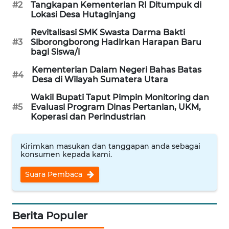
WAHANA
#2
Tangkapan Kementerian RI Ditumpuk di
LISTRIK
Lokasi Desa Hutaginjang
Revitalisasi SMK Swasta Darma Bakti
WAHANA
#3
Siborongborong Hadirkan Harapan Baru
TRAVEL
bagi Siswa/i
Kementerian Dalam Negeri Bahas Batas
#4
WAHANA
Desa di Wilayah Sumatera Utara
TV
Wakil Bupati Taput Pimpin Monitoring dan
#5
Evaluasi Program Dinas Pertanian, UKM,
WAHANANEWS
Koperasi dan Perindustrian
ID
Kirimkan masukan dan tanggapan anda sebagai
WAHANANEWS
konsumen kepada kami.
CO ID
Suara Pembaca
WAHANANEWS
NET
Berita Populer