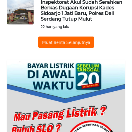
Inspektorat Akui Sudah Serahkan
PRIANGAN
Berkas Dugaan Korupsi Kades
TIMUR
Sidoarjo 1 Jati Baru, Polres Deli
Serdang Tutup Mulut
WN
22 hari yang lalu
SEMARANG
Muat Berita Selanjutnya
WN
SOLO
WN
BOROBUDUR
WN
MADURA
WN
SURABAYA