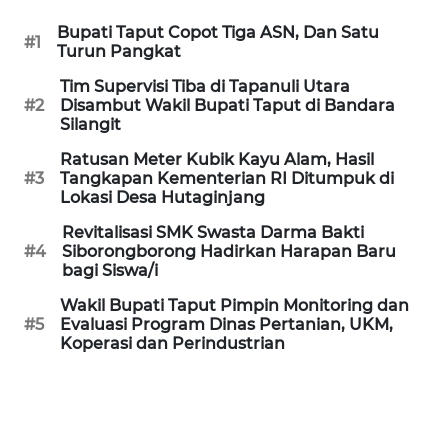
WAHANA
SPORT
Bupati Taput Copot Tiga ASN, Dan Satu
#1
Turun Pangkat
WAHANA
Tim Supervisi Tiba di Tapanuli Utara
UMKM
#2
Disambut Wakil Bupati Taput di Bandara
Silangit
WAHANA
Ratusan Meter Kubik Kayu Alam, Hasil
SELEB
#3
Tangkapan Kementerian RI Ditumpuk di
Lokasi Desa Hutaginjang
WAHANA
Revitalisasi SMK Swasta Darma Bakti
PERSONA
#4
Siborongborong Hadirkan Harapan Baru
bagi Siswa/i
WAHANA
Wakil Bupati Taput Pimpin Monitoring dan
OTOMOTIF
#5
Evaluasi Program Dinas Pertanian, UKM,
Koperasi dan Perindustrian
WAHANA
HEALTH
WAHANA