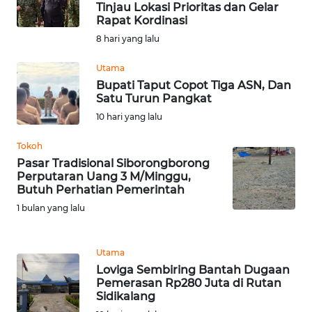
Tinjau Lokasi Prioritas dan Gelar
WN
Rapat Kordinasi
BOGOR
8 hari yang lalu
WN
Utama
DEPOK
Bupati Taput Copot Tiga ASN, Dan
Satu Turun Pangkat
WN
10 hari yang lalu
TAPANULI
UTARA
Tokoh
Pasar Tradisional Siborongborong
Perputaran Uang 3 M/Minggu,
WN
Butuh Perhatian Pemerintah
SAMOSIR
1 bulan yang lalu
WN
PADANG
Utama
LAWAS
Loviga Sembiring Bantah Dugaan
Pemerasan Rp280 Juta di Rutan
WN
Sidikalang
SUMEDANG