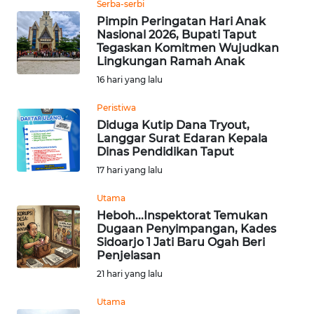
Serba-serbi
INDRAMAYU
Pimpin Peringatan Hari Anak
Nasional 2026, Bupati Taput
WN
Tegaskan Komitmen Wujudkan
Lingkungan Ramah Anak
KUNINGAN
16 hari yang lalu
WN
Peristiwa
MAJALENGKA
Diduga Kutip Dana Tryout,
Langgar Surat Edaran Kepala
WN
Dinas Pendidikan Taput
SUBANG
17 hari yang lalu
Utama
WN
Heboh...Inspektorat Temukan
SUKABUMI
Dugaan Penyimpangan, Kades
Sidoarjo 1 Jati Baru Ogah Beri
WN
Penjelasan
PURWAKARTA
21 hari yang lalu
Utama
WN