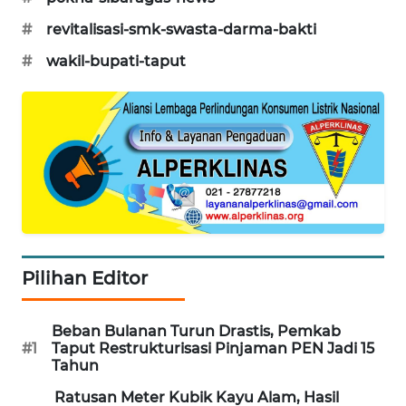
Wahana
Media
#
revitalisasi-smk-swasta-darma-bakti
Group
#
wakil-bupati-taput
WAHANA
NEWS
WAHANA
TANI
WAHANA
ADVOKAT
Pilihan Editor
WAHANA
INFRASTRUKTUR
Beban Bulanan Turun Drastis, Pemkab
WAHANA
#1
Taput Restrukturisasi Pinjaman PEN Jadi 15
KONSUMEN
Tahun
Ratusan Meter Kubik Kayu Alam, Hasil