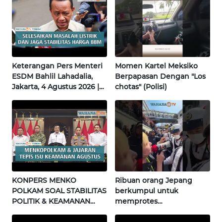
WN
NUSANTARA
WN
JOGJA
Keterangan Pers Menteri
Momen Kartel Meksiko
WN
ESDM Bahlil Lahadalia,
Berpapasan Dengan "Los
JATIM
Jakarta, 4 Agustus 2026 |
chotas" (Polisi)
Wahana Terkini
WN
BALI
WN
KALBAR
KONPERS MENKO
Ribuan orang Jepang
WN
POLKAM SOAL STABILITAS
berkumpul untuk
KALTENG
POLITIK & KEAMANAN
memprotes
NASIONAL | Wahana
pembangunan masjid
WN