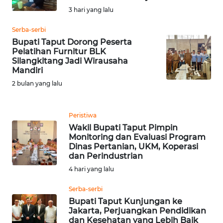
MALUKU
3 hari yang lalu
Serba-serbi
WN
Bupati Taput Dorong Peserta
MALUT
Pelatihan Furnitur BLK
Silangkitang Jadi Wirausaha
Mandiri
WN
DAIRI
2 bulan yang lalu
WN
Peristiwa
DANAU
Wakil Bupati Taput Pimpin
TOBA
Monitoring dan Evaluasi Program
Dinas Pertanian, UKM, Koperasi
WN
dan Perindustrian
NIAS
4 hari yang lalu
Serba-serbi
WN
Bupati Taput Kunjungan ke
LANGKAT
Jakarta, Perjuangkan Pendidikan
dan Kesehatan yang Lebih Baik