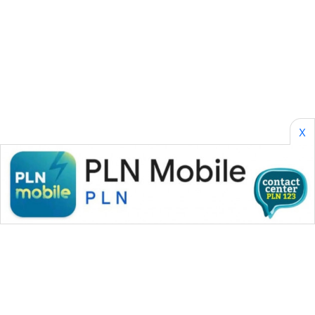
NEWS
JURNAL
MARITIM
HUMBANG
NEWS
X
GARONGGANG
NEWS
FISUELRI
ID
ENERGI
NEWS
CILEUNGSI