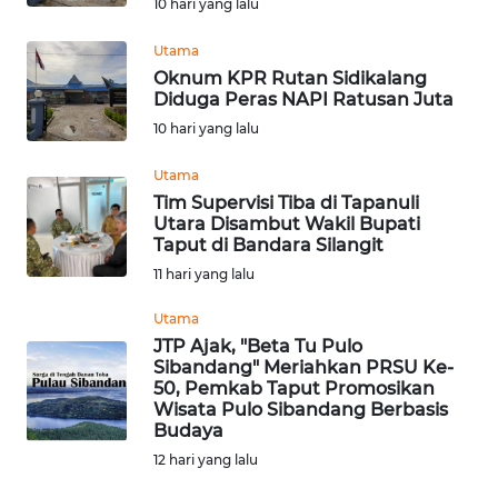
10 hari yang lalu
Utama
WN
Oknum KPR Rutan Sidikalang
CIANJUR
Diduga Peras NAPI Ratusan Juta
10 hari yang lalu
WN
KEPULAUAN
Utama
SERIBU
Tim Supervisi Tiba di Tapanuli
Utara Disambut Wakil Bupati
WN
Taput di Bandara Silangit
TANGERANG
11 hari yang lalu
Utama
WN
JTP Ajak, "Beta Tu Pulo
BINJAI
Sibandang" Meriahkan PRSU Ke-
50, Pemkab Taput Promosikan
WN
Wisata Pulo Sibandang Berbasis
Budaya
CIREBON
12 hari yang lalu
WN