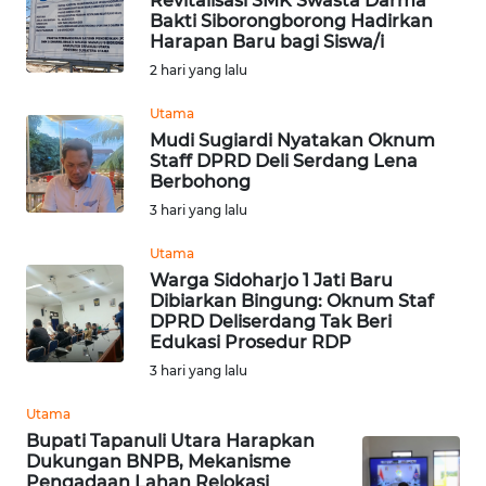
Revitalisasi SMK Swasta Darma
WN
Bakti Siborongborong Hadirkan
SERAMBI
Harapan Baru bagi Siswa/i
2 hari yang lalu
WN
JAMBI
Utama
Mudi Sugiardi Nyatakan Oknum
Staff DPRD Deli Serdang Lena
WN
Berbohong
SULTRA
3 hari yang lalu
WN
Utama
NTB
Warga Sidoharjo 1 Jati Baru
Dibiarkan Bingung: Oknum Staf
DPRD Deliserdang Tak Beri
WN
Edukasi Prosedur RDP
SULTENG
3 hari yang lalu
WN
Utama
SULBAR
Bupati Tapanuli Utara Harapkan
Dukungan BNPB, Mekanisme
Pengadaan Lahan Relokasi