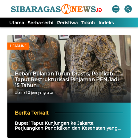
Utama
Serba-serbi
Peristiwa
Tokoh
Indeks
WAHANA
Tutup
TV
HEADLINE
UTAMA
Beban Bulanan Turun Drastis, Pemkab
SERBA-
Taput Restrukturisasi Pinjaman PEN Jadi
SERBI
15 Tahun
Utama
|
2 jam yang lalu
PERISTIWA
Berita Terkait
TOKOH
Bupati Taput Kunjungan ke Jakarta,
Perjuangkan Pendidikan dan Kesehatan yang
Informasi
Lebih Baik untuk Warganya