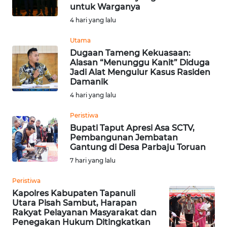
WN
untuk Warganya
TAPANULI
4 hari yang lalu
SELATAN
Utama
Dugaan Tameng Kekuasaan:
WN
Alasan “Menunggu Kanit” Diduga
TANJUNG
Jadi Alat Mengulur Kasus Rasiden
LESUNG
Damanik
4 hari yang lalu
WN
KARO
Peristiwa
Bupati Taput Apresi Asa SCTV,
Pembangunan Jembatan
WN
Gantung di Desa Parbaju Toruan
SIMALUNGUN
7 hari yang lalu
WN
Peristiwa
LABUHANBATU
Kapolres Kabupaten Tapanuli
Utara Pisah Sambut, Harapan
Rakyat Pelayanan Masyarakat dan
WN
Penegakan Hukum Ditingkatkan
TAPANULI