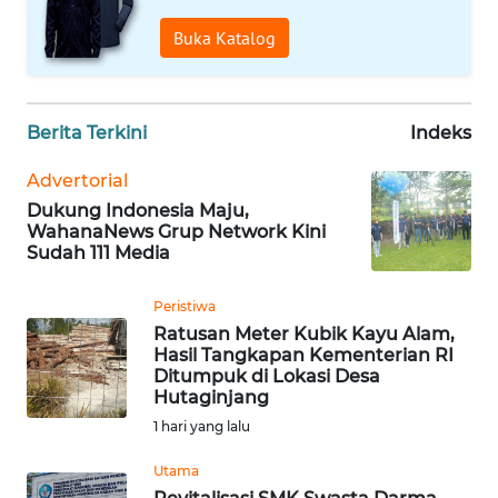
BANTEN
Buka Katalog
WN
NTT
Berita Terkini
Indeks
WN
KEPRI
Advertorial
Dukung Indonesia Maju,
WahanaNews Grup Network Kini
WN
Sudah 111 Media
PAPUA
Peristiwa
WN
Ratusan Meter Kubik Kayu Alam,
PAPUA
Hasil Tangkapan Kementerian RI
BARAT
Ditumpuk di Lokasi Desa
Hutaginjang
WN
1 hari yang lalu
RIAU
Utama