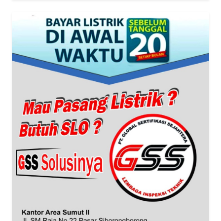
INDEKS
BERITA
KONTAK
KAMI
INFO
IKLAN
TENTANG
KAMI
PEDOMAN
MEDIA
SIBER
REDAKSI