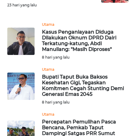
TENGAH
23 hari yang lalu
WN DELI
Utama
SERDANG
Kasus Penganiayaan Diduga
Dilakukan Oknum DPRD Dairi
Terkatung-katung, Abdi
WN
Manullang: "Masih Diproses"
TEBING
TINGGI
8 hari yang lalu
Utama
WN
Bupati Taput Buka Baksos
PAKPAK
Kesehatan Gigi, Tegaskan
Komitmen Cegah Stunting Demi
Generasi Emas 2045
WN
KARAWANG
8 hari yang lalu
Utama
WN
Percepatan Pemulihan Pasca
BEKASI
Bencana, Pemkab Taput
Dampingi Satgas PRR Sumut