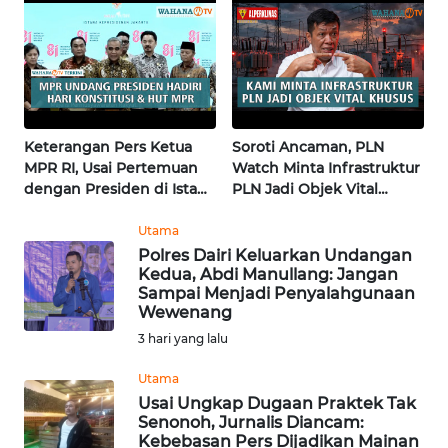
Terkini
pertama di Fujisawa
KALTARA
WN
KALSEL
WN
Keterangan Pers Ketua
Soroti Ancaman, PLN
KALTIM
MPR RI, Usai Pertemuan
Watch Minta Infrastruktur
dengan Presiden di Istana
PLN Jadi Objek Vital
| Wahana Terkini
Khusus | Alperklinas
WN
Research
Utama
SULSEL
Polres Dairi Keluarkan Undangan
Kedua, Abdi Manullang: Jangan
Sampai Menjadi Penyalahgunaan
WN
Wewenang
GORONTALO
3 hari yang lalu
WN
Utama
SULUT
Usai Ungkap Dugaan Praktek Tak
Senonoh, Jurnalis Diancam:
Kebebasan Pers Dijadikan Mainan
WN