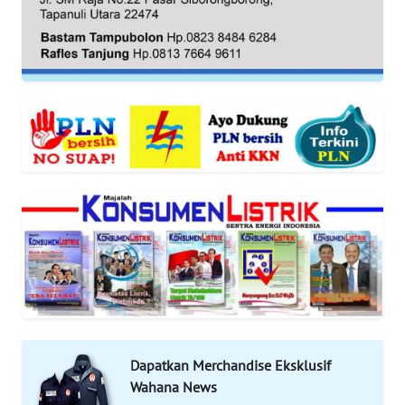
KARIR
DISCLAIMER
Wahana
News
Regional
WN
SUMUT
WN
JAKARTA
WN
JABAR
Dapatkan Merchandise Eksklusif
Wahana News
WN