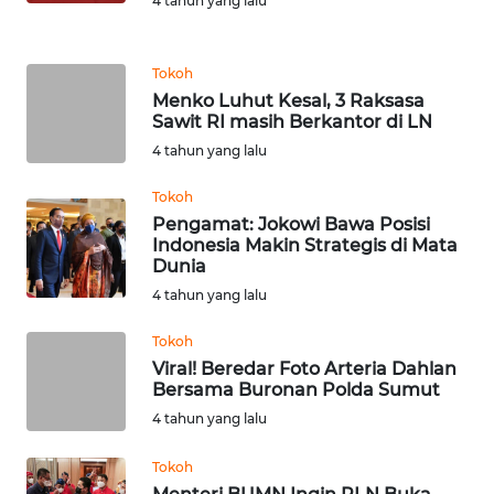
4 tahun yang lalu
MALUKU
WN
Tokoh
MALUT
Menko Luhut Kesal, 3 Raksasa
Sawit RI masih Berkantor di LN
4 tahun yang lalu
WN
DAIRI
Tokoh
Pengamat: Jokowi Bawa Posisi
WN
Indonesia Makin Strategis di Mata
DANAU
Dunia
TOBA
4 tahun yang lalu
WN
Tokoh
NIAS
Viral! Beredar Foto Arteria Dahlan
Bersama Buronan Polda Sumut
4 tahun yang lalu
WN
LANGKAT
Tokoh