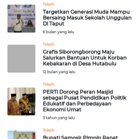
WN
Tokoh
SERAMBI
Targetkan Generasi Muda Mampu
Bersaing Masuk Sekolah Unggulan
Di Taput
WN
6 bulan yang lalu
JAMBI
Tokoh
WN
Grafis Siborongborong Maju
SULTRA
Salurkan Bantuan Untuk Korban
Kebakaran di Desa Hutabulu
WN
12 bulan yang lalu
NTB
Tokoh
PERTI Dorong Peran Masjid
WN
sebagai Pusat Pendidikan Politik
SULTENG
Edukatif dan Perbedayaan
Ekonomi Umat
WN
3 tahun yang lalu
SULBAR
Tokoh
Bupati Samosir Pimpin Rapat