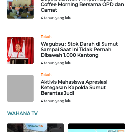
WN
Coffee Morning Bersama OPD dan
BABEL
Camat
4 tahun yang lalu
WN
SUMBAR
Tokoh
Wagubsu : Stok Darah di Sumut
WN
Sampai Saat Ini Tidak Pernah
SUMSEL
Dibawah 1.000 Kantong
4 tahun yang lalu
WN
BENGKULU
Tokoh
Aktivis Mahasiswa Apresiasi
Ketegasan Kapolda Sumut
WN
Berantas Judi
LAMPUNG
4 tahun yang lalu
WN
WAHANA TV
JATENG