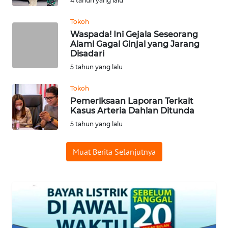
4 tahun yang lalu
INDRAMAYU
Tokoh
Waspada! Ini Gejala Seseorang
WN
Alami Gagal Ginjal yang Jarang
KUNINGAN
Disadari
5 tahun yang lalu
WN
MAJALENGKA
Tokoh
Pemeriksaan Laporan Terkait
WN
Kasus Arteria Dahlan Ditunda
SUBANG
5 tahun yang lalu
WN
Muat Berita Selanjutnya
SUKABUMI
WN
PURWAKARTA
WN