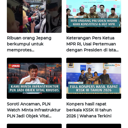
WN
NUSANTARA
WN
JOGJA
Ribuan orang Jepang
Keterangan Pers Ketua
WN
berkumpul untuk
MPR RI, Usai Pertemuan
JATIM
memprotes
dengan Presiden di Istana
pembangunan masjid
| Wahana Terkini
pertama di Fujisawa
WN
BALI
WN
KALBAR
Soroti Ancaman, PLN
Konpers hasil rapat
WN
Watch Minta Infrastruktur
berkala KSSK III tahun
KALTENG
PLN Jadi Objek Vital
2026 | Wahana Terkini
Khusus | Alperklinas
WN