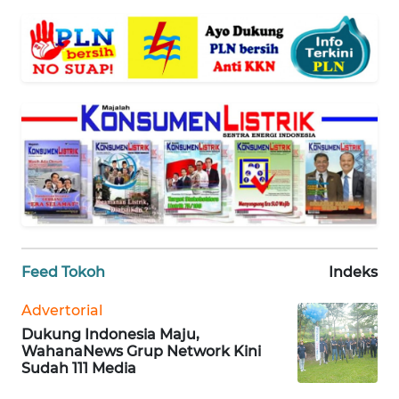
BANTEN
WN
NTT
WN
KEPRI
WN
PAPUA
WN
Feed Tokoh
Indeks
PAPUA
BARAT
Advertorial
Dukung Indonesia Maju,
WN
WahanaNews Grup Network Kini
RIAU
Sudah 111 Media