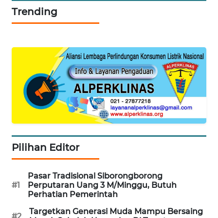
WN
Trending
NATUNA
WN
BINTAN
WN
MANDALIKA
WN
LIKUPANG
Pilihan Editor
WN
LABUANBAJO
Pasar Tradisional Siborongborong
WN
#1
Perputaran Uang 3 M/Minggu, Butuh
BORNEO
Perhatian Pemerintah
Targetkan Generasi Muda Mampu Bersaing
#2