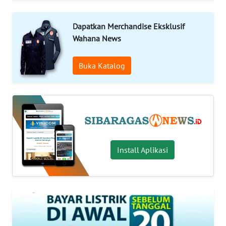
INDEKS
BERITA
Dapatkan Merchandise Eksklusif
Wahana News
KONTAK
KAMI
Buka Katalog
INFO
IKLAN
TENTANG
KAMI
Install Aplikasi
PEDOMAN
MEDIA
SIBER
REDAKSI