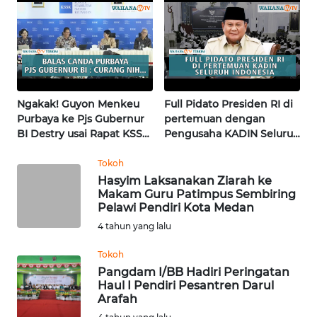
Research
KALTARA
WN
KALSEL
WN
Ngakak! Guyon Menkeu
Full Pidato Presiden RI di
KALTIM
Purbaya ke Pjs Gubernur
pertemuan dengan
BI Destry usai Rapat KSSK
Pengusaha KADIN Seluruh
| Wahana Terkini
Indonesia | Wahana
WN
Terkini
Tokoh
SULSEL
Hasyim Laksanakan Ziarah ke
Makam Guru Patimpus Sembiring
Pelawi Pendiri Kota Medan
WN
GORONTALO
4 tahun yang lalu
Tokoh
WN
Pangdam I/BB Hadiri Peringatan
SULUT
Haul I Pendiri Pesantren Darul
Arafah
WN