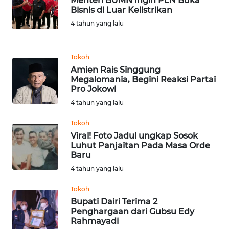
Menteri BUMN Ingin PLN Buka
WN
Bisnis di Luar Kelistrikan
TAPANULI
4 tahun yang lalu
SELATAN
WN
Tokoh
TANJUNG
Amien Rais Singgung
LESUNG
Megalomania, Begini Reaksi Partai
Pro Jokowi
WN
4 tahun yang lalu
KARO
Tokoh
Viral! Foto Jadul ungkap Sosok
WN
Luhut Panjaitan Pada Masa Orde
SIMALUNGUN
Baru
4 tahun yang lalu
WN
LABUHANBATU
Tokoh
Bupati Dairi Terima 2
Penghargaan dari Gubsu Edy
WN
Rahmayadi
TAPANULI