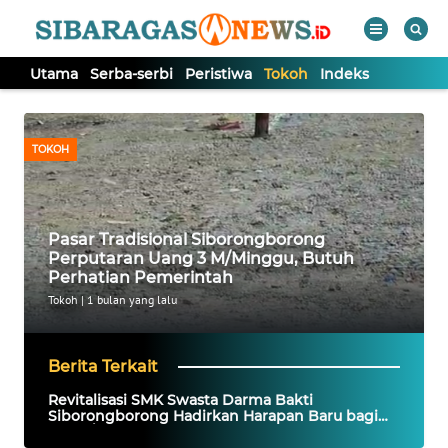
Utama
Serba-serbi
Peristiwa
Tokoh
Indeks
WAHANA
Tutup
TV
TOKOH
UTAMA
Pasar Tradisional Siborongborong
SERBA-
Perputaran Uang 3 M/Minggu, Butuh
SERBI
Perhatian Pemerintah
Tokoh
|
1 bulan yang lalu
PERISTIWA
Berita Terkait
TOKOH
Revitalisasi SMK Swasta Darma Bakti
Siborongborong Hadirkan Harapan Baru bagi
Informasi
Siswa/i