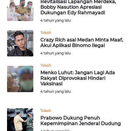
Revitalisasi Lapangan Merdeka,
Bobby Nasution Apresiasi
Dukungan Edy Rahmayadi
WN
4 tahun yang lalu
CIANJUR
Tokoh
WN
Crazy Rich asal Medan Minta Maaf,
KEPULAUAN
Akui Aplikasi Binomo Ilegal
SERIBU
4 tahun yang lalu
WN
Tokoh
TANGERANG
Menko Luhut: Jangan Lagi Ada
Rakyat Diprovokasi Hindari
Vaksinasi
WN
4 tahun yang lalu
BINJAI
WN
Tokoh
CIREBON
Prabowo Dukung Penuh
Kepemimpinan Jenderal Dudung
WN