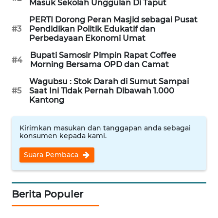
Wahana
Masuk Sekolah Unggulan Di Taput
Media
Group
PERTI Dorong Peran Masjid sebagai Pusat
#3
Pendidikan Politik Edukatif dan
Perbedayaan Ekonomi Umat
WAHANA
NEWS
Bupati Samosir Pimpin Rapat Coffee
#4
Morning Bersama OPD dan Camat
WAHANA
Wagubsu : Stok Darah di Sumut Sampai
TANI
#5
Saat Ini Tidak Pernah Dibawah 1.000
Kantong
WAHANA
ADVOKAT
Kirimkan masukan dan tanggapan anda sebagai
konsumen kepada kami.
WAHANA
Suara Pembaca
INFRASTRUKTUR
WAHANA
Berita Populer
KONSUMEN