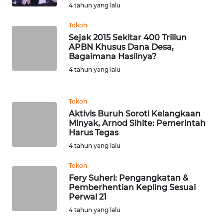
4 tahun yang lalu
TENGAH
Tokoh
WN DELI
Sejak 2015 Sekitar 400 Triliun
SERDANG
APBN Khusus Dana Desa,
Bagaimana Hasilnya?
4 tahun yang lalu
WN
TEBING
TINGGI
Tokoh
Aktivis Buruh Soroti Kelangkaan
WN
Minyak, Arnod Sihite: Pemerintah
PAKPAK
Harus Tegas
4 tahun yang lalu
WN
KARAWANG
Tokoh
Fery Suheri: Pengangkatan &
Pemberhentian Kepling Sesuai
WN
Perwal 21
BEKASI
4 tahun yang lalu