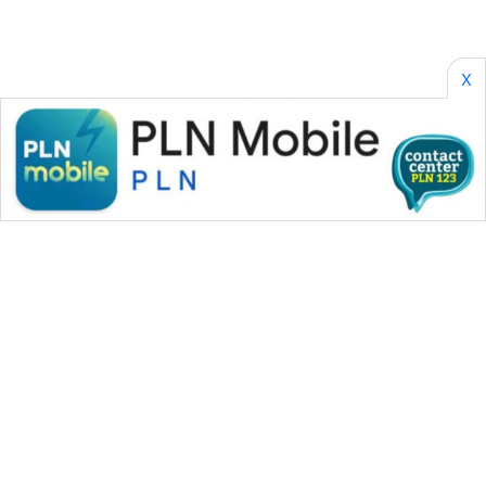
SIBARAGAS
NEWS
X
METRO
SIANTAR
NEWS
METRO
MEDAN
NEWS
METRO
JAKARTA
NEWS
KRT
NEWS
WAHANA MEDIA GROUP
KARING