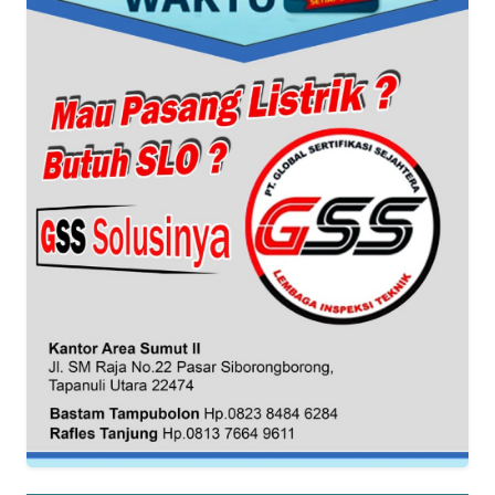
PRIANGAN
TIMUR
WN
SEMARANG
WN
SOLO
WN
BOROBUDUR
WN
MADURA
WN
SURABAYA