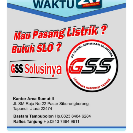
KARIR
DISCLAIMER
Wahana
News
Regional
WN
SUMUT
WN
JAKARTA
WN
JABAR
WN