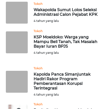
WN
Tokoh
BOGOR
Wakapolda Sumut Lolos Seleksi
Administrasi Calon Pejabat KPK
WN
4 tahun yang lalu
DEPOK
Tokoh
KSP Moeldoko: Warga yang
WN
Mampu Beli Tanah, Tak Masalah
TAPANULI
Bayar Iuran BPJS
UTARA
4 tahun yang lalu
WN
SAMOSIR
Tokoh
Kapolda Panca Simanjuntak
Hadiri Rakor Program
WN
Pemberantasan Korupsi
PADANG
Terintegrasi
LAWAS
4 tahun yang lalu
WN
Tokoh
SUMEDANG