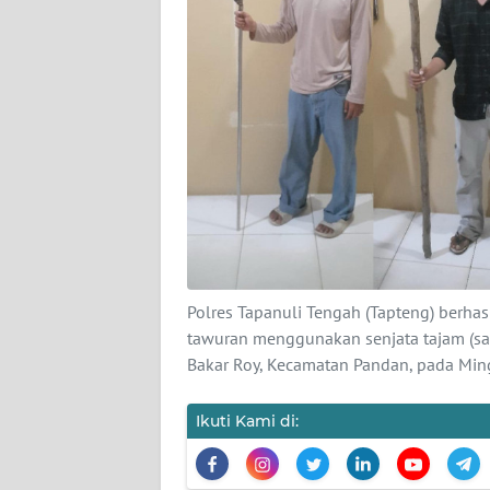
DISCLAIMER
Wahana
News
Regional
WN
SUMUT
WN
JAKARTA
Polres Tapanuli Tengah (Tapteng) berha
tawuran menggunakan senjata tajam (saj
WN
Bakar Roy, Kecamatan Pandan, pada Mi
JABAR
Ikuti Kami di:
WN
BANTEN