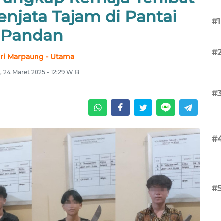
njata Tajam di Pantai
#1
Pandan
#
fri Marpaung - Utama
, 24 Maret 2025 - 12:29 WIB
#
#
#