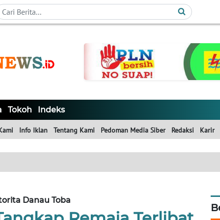
a
Tokoh
Indeks
Kami
Info Iklan
Tentang Kami
Pedoman Media Siber
Redaksi
Karir
torita Danau Toba
B
Tangkap Remaja Terlibat