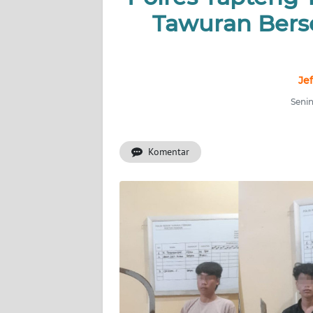
BERITA
Tawuran Berse
KONTAK
KAMI
Je
INFO
Senin
IKLAN
TENTANG
Komentar
KAMI
PEDOMAN
MEDIA
SIBER
REDAKSI
KARIR