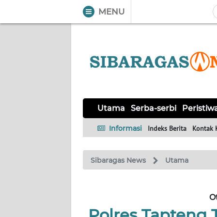
MENU
WAHANA
Tutup
TV
UTAMA
SERBA-
Utama
Serba-serbi
Peristiw
SERBI
Informasi
Indeks Berita
Kontak 
PERISTIWA
Sibaragas News
Utama
TOKOH
Informasi
O
Polres Tapteng 
INDEKS