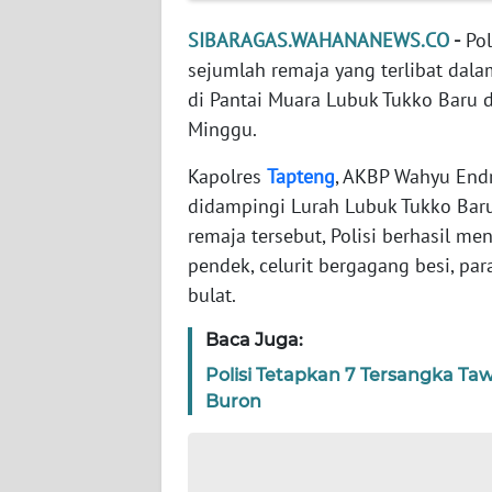
WN
SIBARAGAS.WAHANANEWS.CO
-
Pol
NTT
sejumlah remaja yang terlibat dal
di Pantai Muara Lubuk Tukko Baru 
WN
Minggu.
KEPRI
Kapolres
Tapteng
, AKBP Wahyu Endr
WN
didampingi Lurah Lubuk Tukko Baru
PAPUA
remaja tersebut, Polisi berhasil men
pendek, celurit bergagang besi, pa
WN
bulat.
PAPUA
BARAT
Baca Juga:
Polisi Tetapkan 7 Tersangka Ta
WN
RIAU
Buron
WN
SERAMBI