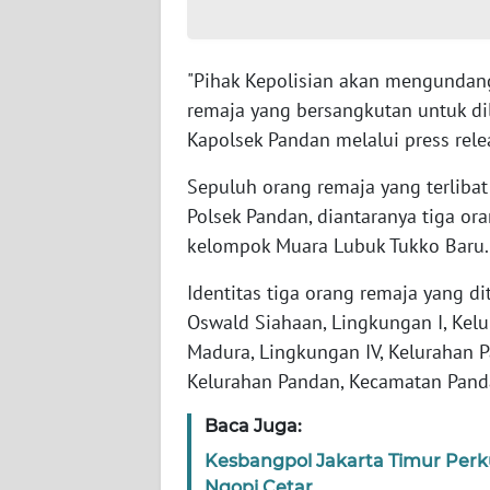
WN
SUMBAR
"Pihak Kepolisian akan mengundan
remaja yang bersangkutan untuk di
WN
Kapolsek Pandan melalui press rele
SUMSEL
Sepuluh orang remaja yang terliba
WN
Polsek Pandan, diantaranya tiga or
BENGKULU
kelompok Muara Lubuk Tukko Baru.
WN
Identitas tiga orang remaja yang di
LAMPUNG
Oswald Siahaan, Lingkungan I, Kel
Madura, Lingkungan IV, Kelurahan P
WN
Kelurahan Pandan, Kecamatan Pand
JATENG
Baca Juga:
WN
Kesbangpol Jakarta Timur Perk
NUSANTARA
Ngopi Cetar