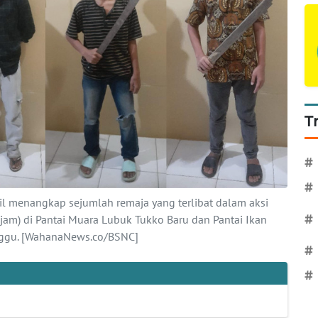
T
#
#
sil menangkap sejumlah remaja yang terlibat dalam aksi
am) di Pantai Muara Lubuk Tukko Baru dan Pantai Ikan
#
nggu. [WahanaNews.co/BSNC]
#
#