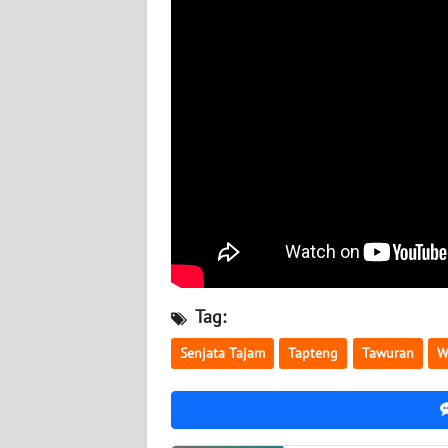
WN
KALSEL
WN
KALTIM
WN
SULSEL
WN
GORONTALO
Tag:
WN
SULUT
Senjata Tajam
Tapteng
Tawuran
W
WN
MALUKU