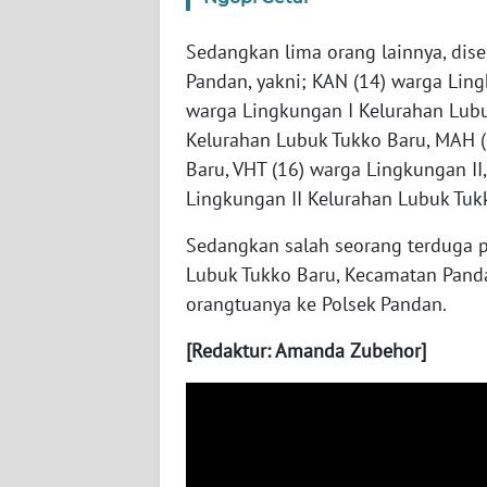
WN
Sedangkan lima orang lainnya, dis
JOGJA
Pandan, yakni; KAN (14) warga Ling
warga Lingkungan I Kelurahan Lubu
WN
Kelurahan Lubuk Tukko Baru, MAH (
JATIM
Baru, VHT (16) warga Lingkungan II
Lingkungan II Kelurahan Lubuk Tuk
WN
BALI
Sedangkan salah seorang terduga p
Lubuk Tukko Baru, Kecamatan Panda
WN
orangtuanya ke Polsek Pandan.
KALBAR
[Redaktur: Amanda Zubehor]
WN
KALTENG
WN
KALTARA