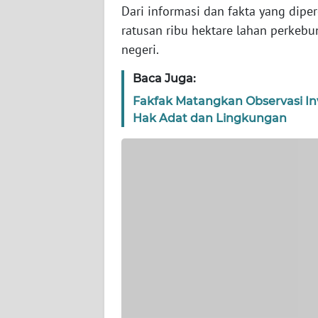
Dari informasi dan fakta yang dip
WN
ratusan ribu hektare lahan perkeb
NTT
negeri.
WN
Baca Juga:
KEPRI
Fakfak Matangkan Observasi I
Hak Adat dan Lingkungan
WN
PAPUA
WN
PAPUA
BARAT
WN
RIAU
WN
SERAMBI