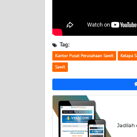
WN
KALSEL
WN
KALTIM
Tag:
WN
Kantor Pusat Perusahaan Sawit
Kelapa S
SULSEL
Sawit
WN
GORONTALO
WN
SULUT
WN
Jadilah
MALUKU