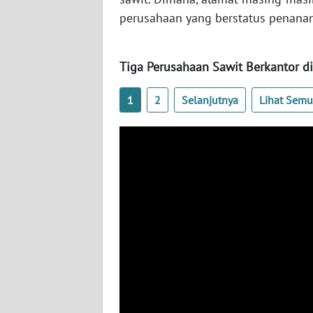
perusahaan yang berstatus penana
WN
JOGJA
Tiga Perusahaan Sawit Berkantor di
WN
JATIM
1
2
Selanjutnya
Lihat Sem
WN
BALI
WN
KALBAR
WN
KALTENG
WN
KALTARA