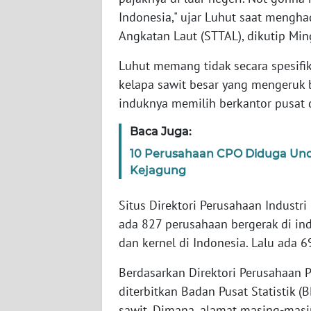
Indonesia," ujar Luhut saat mengha
WN
Angkatan Laut (STTAL), dikutip Min
SUMBAR
Luhut memang tidak secara spesif
WN
kelapa sawit besar yang mengeruk 
SUMSEL
induknya memilih berkantor pusat d
WN
Baca Juga:
BENGKULU
10 Perusahaan CPO Diduga Under
Kejagung
WN
LAMPUNG
Situs Direktori Perusahaan Industr
ada 827 perusahaan bergerak di ind
WN
dan kernel di Indonesia. Lalu ada 
JATENG
Berdasarkan Direktori Perusahaan 
WN
diterbitkan Badan Pusat Statistik 
NUSANTARA
sawit. Dimana, alamat masing-masi