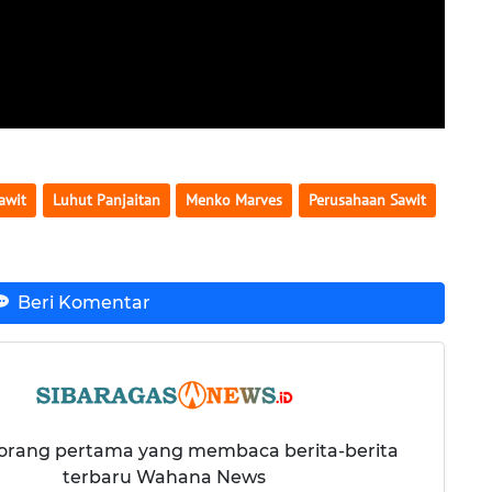
awit
Luhut Panjaitan
Menko Marves
Perusahaan Sawit
Beri Komentar
 orang pertama yang membaca berita-berita
terbaru Wahana News