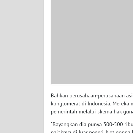
WN
JAMBI
WN
SULTRA
WN
NTB
WN
SULTENG
Bahkan perusahaan-perusahaan asing
WN
konglomerat di Indonesia. Mereka 
SULBAR
pemerintah melalui skema hak gun
WN
"Bayangkan dia punya 300-500 ribu [
BABEL
pajaknya di luar negeri. Not gonna