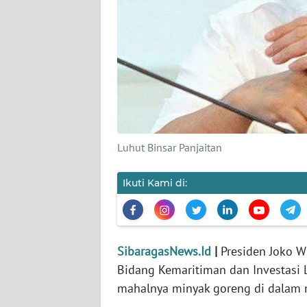
DISCLAIMER
Wahana
News
Regional
WN
SUMUT
Luhut Binsar Panjaitan
WN
Ikuti Kami di:
JAKARTA
WN
JABAR
SibaragasNews.Id
|
Presiden Joko W
Bidang Kemaritiman dan Investasi 
WN
mahalnya minyak goreng di dalam n
BANTEN