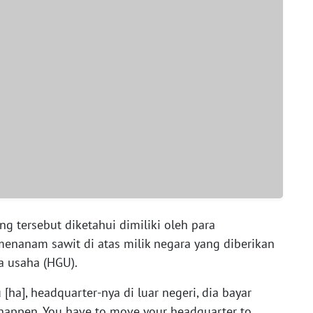
 tersebut diketahui dimiliki oleh para
menanam sawit di atas milik negara yang diberikan
a usaha (HGU).
ha], headquarter-nya di luar negeri, dia bayar
 happen. You have to move your headquarter to