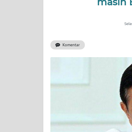
masih 
BERITA
KONTAK
KAMI
Sela
INFO
Komentar
IKLAN
TENTANG
KAMI
PEDOMAN
MEDIA
SIBER
REDAKSI
KARIR