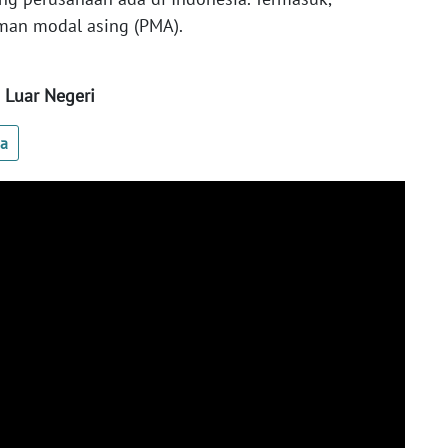
man modal asing (PMA).
 Luar Negeri
ua