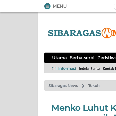
MENU
WAHANA
Tutup
TV
UTAMA
SERBA-
Utama
Serba-serbi
Peristiw
SERBI
Informasi
Indeks Berita
Kontak 
PERISTIWA
Sibaragas News
Tokoh
TOKOH
Informasi
Menko Luhut Ke
INDEKS