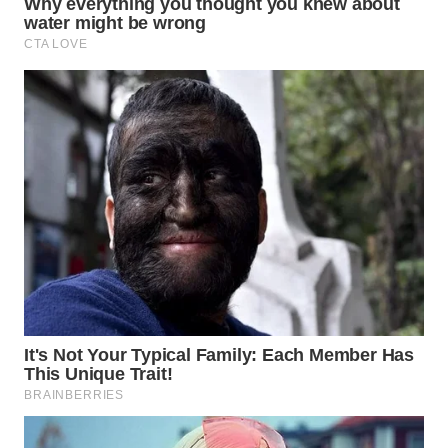
WAHANA
LISTRIK
WAHANA
TRAVEL
WAHANA
TV
WAHANANEWS
ID
WAHANANEWS
CO ID
WAHANANEWS
NET