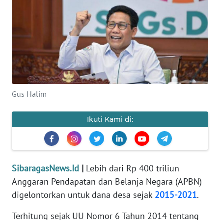
INDEKS
BERITA
KONTAK
KAMI
INFO
Gus Halim
IKLAN
Ikuti Kami di:
TENTANG
KAMI
PEDOMAN
SibaragasNews.Id
|
Lebih dari Rp 400 triliun
MEDIA
SIBER
Anggaran Pendapatan dan Belanja Negara (APBN)
digelontorkan untuk dana desa sejak
2015-2021
.
REDAKSI
Terhitung sejak UU Nomor 6 Tahun 2014 tentang