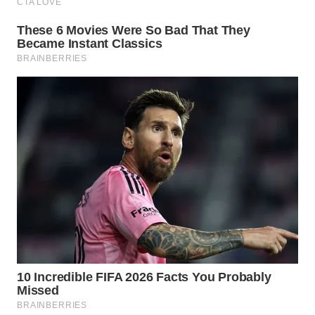
PRIANGAN
TIMUR
WN
SEMARANG
WN
SOLO
WN
BOROBUDUR
WN
MADURA
WN
SURABAYA