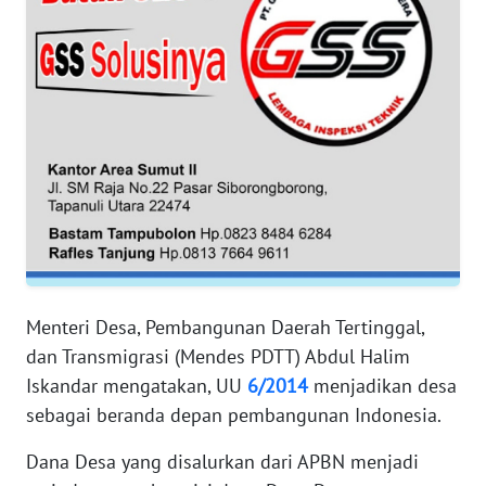
BANTEN
WN
NTT
WN
KEPRI
WN
PAPUA
WN
Menteri Desa, Pembangunan Daerah Tertinggal,
PAPUA
dan Transmigrasi (Mendes PDTT) Abdul Halim
BARAT
Iskandar mengatakan, UU
6/2014
menjadikan desa
sebagai beranda depan pembangunan Indonesia.
WN
RIAU
Dana Desa yang disalurkan dari APBN menjadi