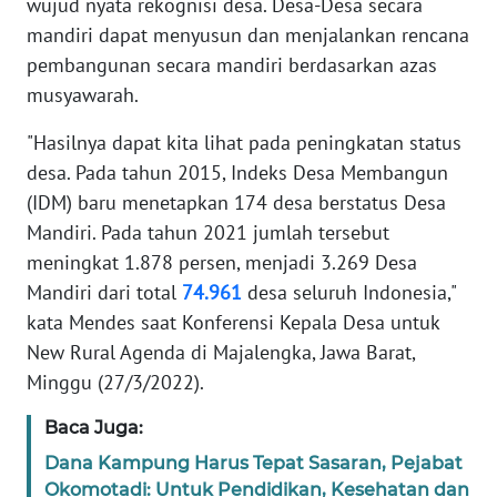
wujud nyata rekognisi desa. Desa-Desa secara
WN
mandiri dapat menyusun dan menjalankan rencana
SERAMBI
pembangunan secara mandiri berdasarkan azas
musyawarah.
WN
JAMBI
"Hasilnya dapat kita lihat pada peningkatan status
desa. Pada tahun 2015, Indeks Desa Membangun
WN
SULTRA
(IDM) baru menetapkan 174 desa berstatus Desa
Mandiri. Pada tahun 2021 jumlah tersebut
WN
meningkat 1.878 persen, menjadi 3.269 Desa
NTB
Mandiri dari total
74.961
desa seluruh Indonesia,"
kata Mendes saat Konferensi Kepala Desa untuk
WN
New Rural Agenda di Majalengka, Jawa Barat,
SULTENG
Minggu (27/3/2022).
WN
Baca Juga:
SULBAR
Dana Kampung Harus Tepat Sasaran, Pejabat
Okomotadi: Untuk Pendidikan, Kesehatan dan