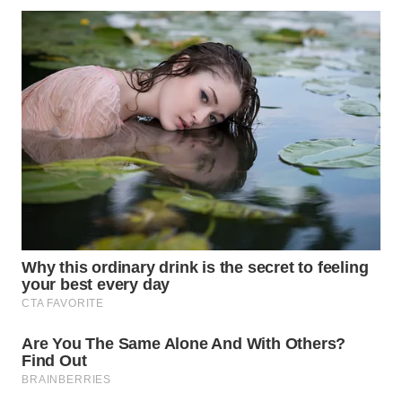
WN
NATUNA
WN
BINTAN
WN
MANDALIKA
WN
LIKUPANG
WN
LABUANBAJO
WN
BORNEO