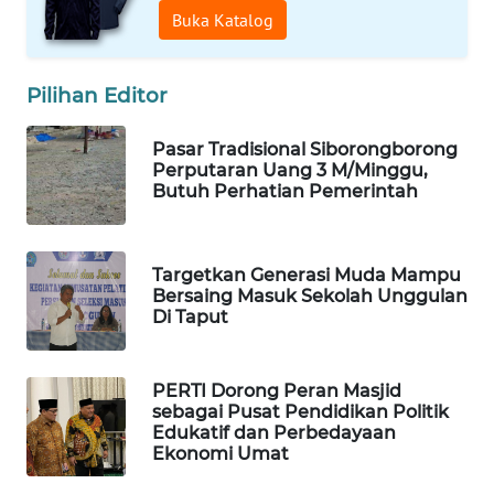
Buka Katalog
DESA
WISATA
Pilihan Editor
LAPAK
WAHANA
Pasar Tradisional Siborongborong
Perputaran Uang 3 M/Minggu,
Wahana
Butuh Perhatian Pemerintah
Network
KONSUMEN
Targetkan Generasi Muda Mampu
LISTRIK
Bersaing Masuk Sekolah Unggulan
Di Taput
MASYARAKAT
KELISTRIKAN
PERTI Dorong Peran Masjid
sebagai Pusat Pendidikan Politik
WALINKI
Edukatif dan Perbedayaan
ID
Ekonomi Umat