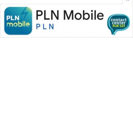
WAHANA MEDIA GROUP
|
|
|
WAHANA NEWS co
WAHANA TANI
WAHANA ADVOKAT
|
|
WAHANA INFRASTRUKTUR
WAHANA KONSUMEN
|
|
|
WAHANA LISTRIK
WAHANA TRAVEL
WAHANA TV