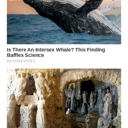
WN
CIANJUR
WN
KEPULAUAN
SERIBU
WN
TANGERANG
WN
BINJAI
WN
CIREBON
WN