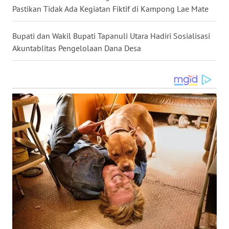
WN
Pastikan Tidak Ada Kegiatan Fiktif di Kampong Lae Mate
TAPANULI
SELATAN
Bupati dan Wakil Bupati Tapanuli Utara Hadiri Sosialisasi
Akuntablitas Pengelolaan Dana Desa
WN
TANJUNG
LESUNG
WN
KARO
WN
SIMALUNGUN
WN
LABUHANBATU
WN
TAPANULI