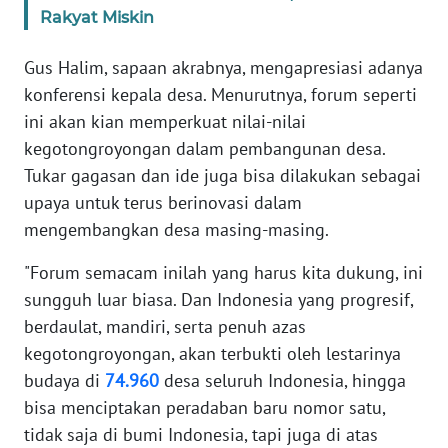
WN
Rakyat Miskin
BABEL
Gus Halim, sapaan akrabnya, mengapresiasi adanya
WN
konferensi kepala desa. Menurutnya, forum seperti
SUMBAR
ini akan kian memperkuat nilai-nilai
kegotongroyongan dalam pembangunan desa.
WN
Tukar gagasan dan ide juga bisa dilakukan sebagai
SUMSEL
upaya untuk terus berinovasi dalam
mengembangkan desa masing-masing.
WN
BENGKULU
"Forum semacam inilah yang harus kita dukung, ini
sungguh luar biasa. Dan Indonesia yang progresif,
WN
LAMPUNG
berdaulat, mandiri, serta penuh azas
kegotongroyongan, akan terbukti oleh lestarinya
WN
budaya di
74.960
desa seluruh Indonesia, hingga
JATENG
bisa menciptakan peradaban baru nomor satu,
tidak saja di bumi Indonesia, tapi juga di atas