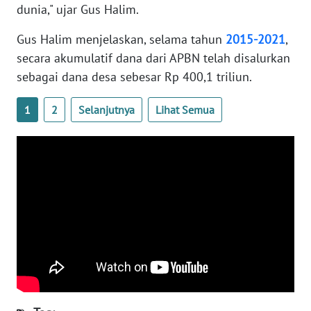
WN
dunia," ujar Gus Halim.
NUSANTARA
Gus Halim menjelaskan, selama tahun
2015-2021
,
WN
secara akumulatif dana dari APBN telah disalurkan
JOGJA
sebagai dana desa sebesar Rp 400,1 triliun.
WN
1
2
Selanjutnya
Lihat Semua
JATIM
WN
BALI
WN
KALBAR
WN
KALTENG
WN