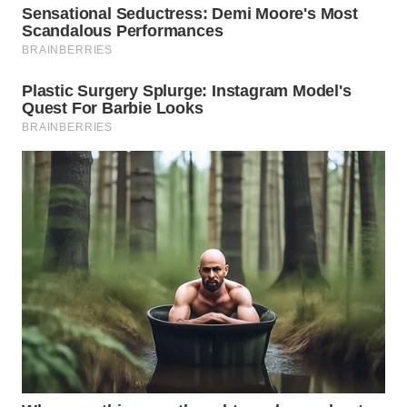
Wahana
Media
Group
WAHANA
NEWS
WAHANA
TANI
WAHANA
ADVOKAT
WAHANA
INFRASTRUKTUR
WAHANA
KONSUMEN