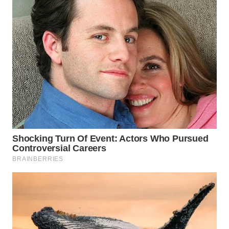
WN
BOGOR
WN
DEPOK
WN
TAPANULI
UTARA
WN
SAMOSIR
WN
PADANG
LAWAS
WN
SUMEDANG