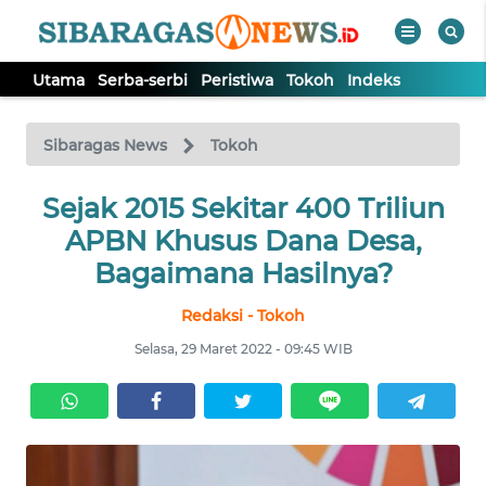
Utama
Serba-serbi
Peristiwa
Tokoh
Indeks
WAHANA
Tutup
TV
Sibaragas News
Tokoh
UTAMA
Sejak 2015 Sekitar 400 Triliun
APBN Khusus Dana Desa,
SERBA-
Bagaimana Hasilnya?
SERBI
Redaksi - Tokoh
PERISTIWA
Selasa, 29 Maret 2022 - 09:45 WIB
TOKOH
Informasi