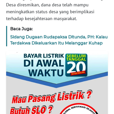
Desa diresmikan, dana desa telah mampu
KARIR
meningkatkan status desa yang berimplikasi
terhadap kesejahteraan masyarakat.
DISCLAIMER
Baca Juga:
Wahana
Sidang Dugaan Rudapaksa Ditunda, PH: Kalau
News
Regional
Terdakwa Dikeluarkan Itu Melanggar Kuhap
WN
SUMUT
WN
JAKARTA
WN
JABAR
WN