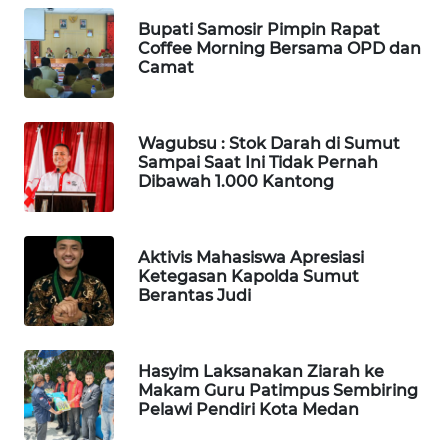
MAWAKA
Bupati Samosir Pimpin Rapat
ID
Coffee Morning Bersama OPD dan
Camat
MARTABAT
NET
Wagubsu : Stok Darah di Sumut
PLN
Sampai Saat Ini Tidak Pernah
WATCH
Dibawah 1.000 Kantong
MKLI
Aktivis Mahasiswa Apresiasi
Ketegasan Kapolda Sumut
LPKKI
Berantas Judi
LKKI
Hasyim Laksanakan Ziarah ke
Makam Guru Patimpus Sembiring
KOPEKLIN
Pelawi Pendiri Kota Medan
PORTAL