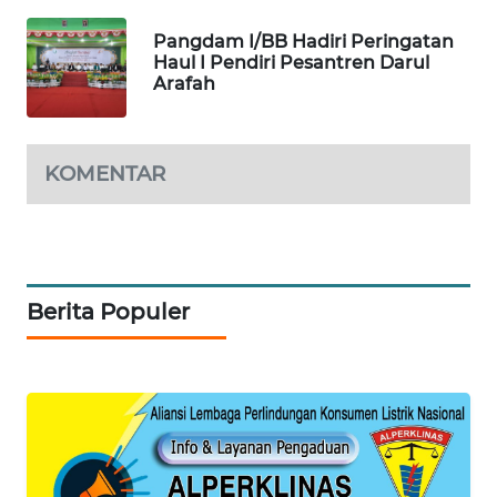
KONSUMEN
Pangdam I/BB Hadiri Peringatan
Haul I Pendiri Pesantren Darul
FORWAMKI
Arafah
ALPERKLINAS
KOMENTAR
FORJASIDA
TAMBANG
NEWS
Berita Populer
SITUNGIR
NEWS
SIDIKALANG
NEWS