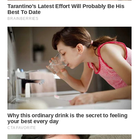
TENGAH
WN DELI
SERDANG
WN
TEBING
TINGGI
WN
PAKPAK
WN
KARAWANG
WN
BEKASI