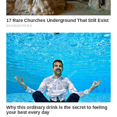
INDRAMAYU
WN
KUNINGAN
WN
MAJALENGKA
WN
SUBANG
WN
SUKABUMI
WN
PURWAKARTA
WN