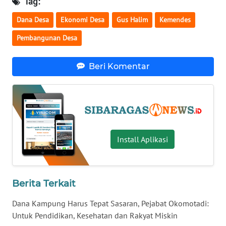
Tag:
KALTARA
Dana Desa
Ekonomi Desa
Gus Halim
Kemendes
WN
Pembangunan Desa
KALSEL
Beri Komentar
WN
KALTIM
WN
SULSEL
Install Aplikasi
WN
GORONTALO
Berita Terkait
WN
SULUT
Dana Kampung Harus Tepat Sasaran, Pejabat Okomotadi:
Untuk Pendidikan, Kesehatan dan Rakyat Miskin
WN