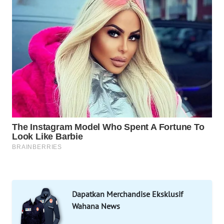
WAHANA
SPORT
WAHANA
UMKM
WAHANA
SELEB
WAHANA
PERSONA
WAHANA
OTOMOTIF
WAHANA
Dapatkan Merchandise Eksklusif
HEALTH
Wahana News
WAHANA