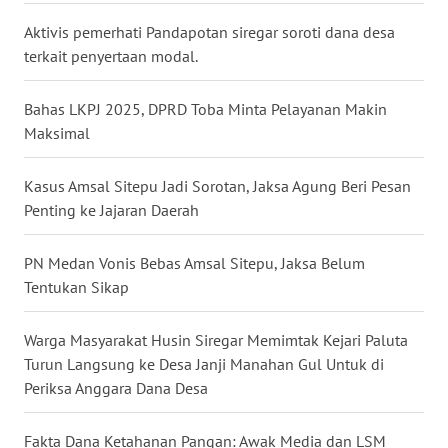
MALUKU
Aktivis pemerhati Pandapotan siregar soroti dana desa
terkait penyertaan modal.
WN
MALUT
Bahas LKPJ 2025, DPRD Toba Minta Pelayanan Makin
Maksimal
WN
DAIRI
Kasus Amsal Sitepu Jadi Sorotan, Jaksa Agung Beri Pesan
Penting ke Jajaran Daerah
WN
DANAU
TOBA
PN Medan Vonis Bebas Amsal Sitepu, Jaksa Belum
Tentukan Sikap
WN
NIAS
Warga Masyarakat Husin Siregar Memimtak Kejari Paluta
Turun Langsung ke Desa Janji Manahan Gul Untuk di
WN
Periksa Anggara Dana Desa
LANGKAT
Fakta Dana Ketahanan Pangan: Awak Media dan LSM