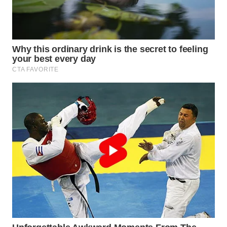
WAHANA
LISTRIK
WAHANA
TRAVEL
WAHANA
TV
WAHANANEWS
ID
WAHANANEWS
CO ID
WAHANANEWS
NET