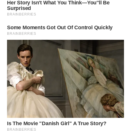
INDRAMAYU
WN
KUNINGAN
WN
MAJALENGKA
WN
SUBANG
WN
SUKABUMI
WN
PURWAKARTA
WN