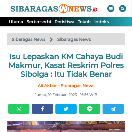
Utama
Serba-serbi
Peristiwa
Tokoh
Indeks
WAHANA
Tutup
TV
Sibaragas News
Sibaragas News
UTAMA
Isu Lepaskan KM Cahaya Budi
Makmur, Kasat Reskrim Polres
SERBA-
Sibolga : Itu Tidak Benar
SERBI
Ali Akbar - Sibaragas News
PERISTIWA
Jumat, 10 Februari 2023 - 16:56 WIB
TOKOH
Informasi