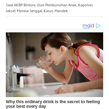
WN
Saat AKBP Bintoro Usut Pembunuhan Anak, Kapolres
TAPANULI
Jaksel Merasa Janggal Kasus Mandek
SELATAN
WN
TANJUNG
LESUNG
WN
KARO
WN
SIMALUNGUN
WN
LABUHANBATU
WN
TAPANULI