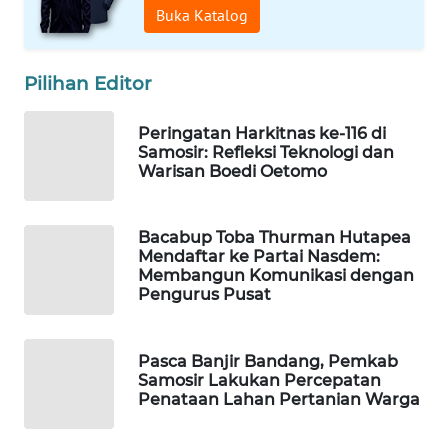
MAWAKA
Buka Katalog
ID
Pilihan Editor
MARTABAT
NET
Peringatan Harkitnas ke-116 di
Samosir: Refleksi Teknologi dan
PLN
Warisan Boedi Oetomo
WATCH
MKLI
Bacabup Toba Thurman Hutapea
Mendaftar ke Partai Nasdem:
Membangun Komunikasi dengan
LPKKI
Pengurus Pusat
LKKI
Pasca Banjir Bandang, Pemkab
Samosir Lakukan Percepatan
KOPEKLIN
Penataan Lahan Pertanian Warga
PORTAL