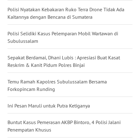
MALUKU
Polisi Nyatakan Kebakaran Ruko Terra Drone Tidak Ada
Kaitannya dengan Bencana di Sumatera
WN
MALUT
Polisi Selidiki Kasus Pelemparan Mobil Wartawan di
Subulussalam ‎
WN
DAIRI
Sepakat Berdamai, Dhani Lubis : Apresiasi Buat Kasat
Reskrim & Kanit Pidum Polres Binjai
WN
DANAU
TOBA
Temu Ramah Kapolres Subulussalam Bersama
Forkopincam Runding
WN
NIAS
Ini Pesan Maruli untuk Putra Ketiganya
WN
Buntut Kasus Pemerasan AKBP Bintoro, 4 Polisi Jalani
LANGKAT
Penempatan Khusus