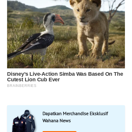
DESA
WISATA
LAPAK
WAHANA
Wahana
Network
KONSUMEN
LISTRIK
MASYARAKAT
KELISTRIKAN
Dapatkan Merchandise Eksklusif
WALINKI
ID
Wahana News