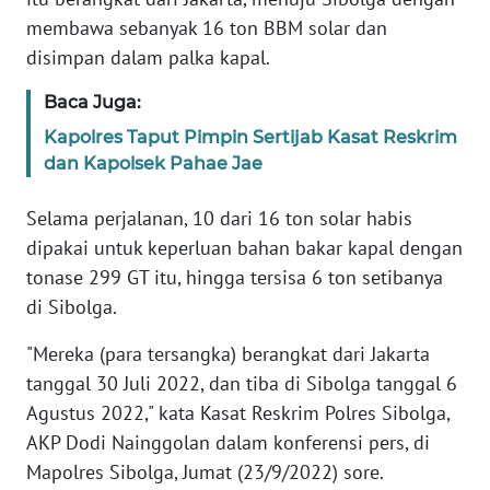
WN
membawa sebanyak 16 ton BBM solar dan
BABEL
disimpan dalam palka kapal.
WN
Baca Juga:
SUMBAR
Kapolres Taput Pimpin Sertijab Kasat Reskrim
dan Kapolsek Pahae Jae
WN
SUMSEL
Selama perjalanan, 10 dari 16 ton solar habis
dipakai untuk keperluan bahan bakar kapal dengan
WN
BENGKULU
tonase 299 GT itu, hingga tersisa 6 ton setibanya
di Sibolga.
WN
"Mereka (para tersangka) berangkat dari Jakarta
LAMPUNG
tanggal 30 Juli 2022, dan tiba di Sibolga tanggal 6
Agustus 2022," kata Kasat Reskrim Polres Sibolga,
WN
JATENG
AKP Dodi Nainggolan dalam konferensi pers, di
Mapolres Sibolga, Jumat (23/9/2022) sore.