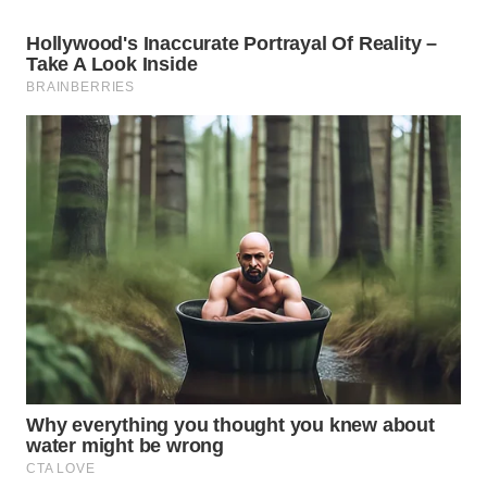
PRIANGAN
TIMUR
WN
SEMARANG
WN
SOLO
WN
BOROBUDUR
WN
MADURA
WN
SURABAYA