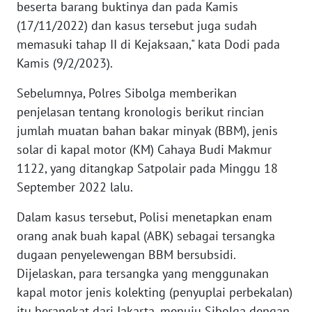
beserta barang buktinya dan pada Kamis
WN
SERAMBI
(17/11/2022) dan kasus tersebut juga sudah
memasuki tahap II di Kejaksaan," kata Dodi pada
WN
Kamis (9/2/2023).
JAMBI
Sebelumnya, Polres Sibolga memberikan
WN
penjelasan tentang kronologis berikut rincian
SULTRA
jumlah muatan bahan bakar minyak (BBM), jenis
solar di kapal motor (KM) Cahaya Budi Makmur
WN
1122, yang ditangkap Satpolair pada Minggu 18
NTB
September 2022 lalu.
WN
Dalam kasus tersebut, Polisi menetapkan enam
SULTENG
orang anak buah kapal (ABK) sebagai tersangka
dugaan penyelewengan BBM bersubsidi.
WN
Dijelaskan, para tersangka yang menggunakan
SULBAR
kapal motor jenis kolekting (penyuplai perbekalan)
itu berangkat dari Jakarta, menuju Sibolga dengan