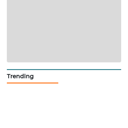
NEWS
JURNAL
MARITIM
HUMBANG
NEWS
GARONGGANG
NEWS
Trending
FISUELRI
ID
ENERGI
NEWS
CILEUNGSI