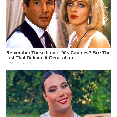
WN
BOGOR
WN
DEPOK
WN
TAPANULI
UTARA
WN
SAMOSIR
WN
PADANG
LAWAS
WN
SUMEDANG