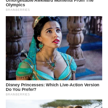
WAHANA
SPORT
WAHANA
UMKM
WAHANA
SELEB
WAHANA
PERSONA
WAHANA
OTOMOTIF
WAHANA
HEALTH
WAHANA