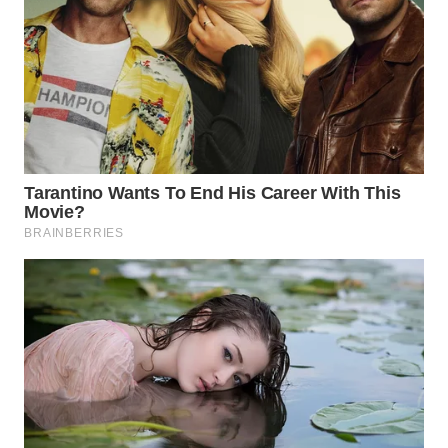
Wahana
Media
Group
WAHANA
NEWS
WAHANA
TANI
WAHANA
ADVOKAT
WAHANA
INFRASTRUKTUR
WAHANA
KONSUMEN