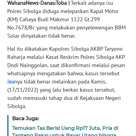
WahanaNews-DanauToba |
Terkait adanya isu
KARIR
Polres Sibolga diduga melepaskan Kapal Motor
(KM) Cahaya Budi Makmur 1122 Gt.299
DISCLAIMER
No.7678/Bc yang melakukan penyelewengan BBM
Solar dinyatakan tidak benar.
Wahana
News
Hal itu dikatakan Kapolres Sibolga AKBP Taryono
Regional
Raharja melalui Kasat Reskrim Polres Sibolga AKP
Dodi Nainggolan, saat dikonfirmasi melalui pesan
WN
whatsapnya mengatakan bahwa, kasus tersebut
SUMUT
isu
nya tidak benar melainkan pada Kamis,
WN
(17/11/2022) yang lalu berkas kasus tersebut,
JAKARTA
sudah memasuki tahap dua di Kejaksaan Negeri
Sibolga.
WN
JABAR
Baca Juga:
Temukan Tas Berisi Uang Rp17 Juta, Pria di
WN
Tapteng Pakai untuk Bayar Utang hingga