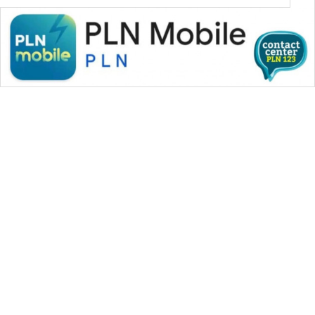
WAHANA MEDIA GROUP
|
|
|
WAHANA NEWS co
WAHANA TANI
WAHANA ADVOKAT
|
|
WAHANA INFRASTRUKTUR
WAHANA KONSUMEN
|
|
|
WAHANA LISTRIK
WAHANA TRAVEL
WAHANA TV