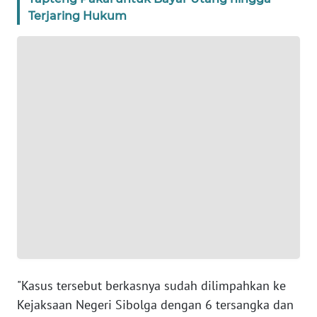
BANTEN
Terjaring Hukum
WN
NTT
WN
KEPRI
WN
PAPUA
WN
PAPUA
BARAT
WN
"Kasus tersebut berkasnya sudah dilimpahkan ke
RIAU
Kejaksaan Negeri Sibolga dengan 6 tersangka dan