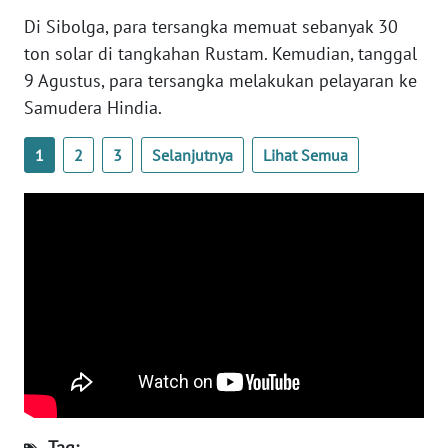
WN
NUSANTARA
Di Sibolga, para tersangka memuat sebanyak 30
ton solar di tangkahan Rustam. Kemudian, tanggal
WN
9 Agustus, para tersangka melakukan pelayaran ke
JOGJA
Samudera Hindia.
WN
1
2
3
Selanjutnya
Lihat Semua
JATIM
WN
BALI
WN
KALBAR
WN
KALTENG
Tag:
WN