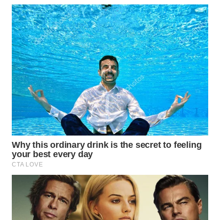
WN
NATUNA
WN
BINTAN
WN
MANDALIKA
WN
LIKUPANG
WN
LABUANBAJO
WN
BORNEO