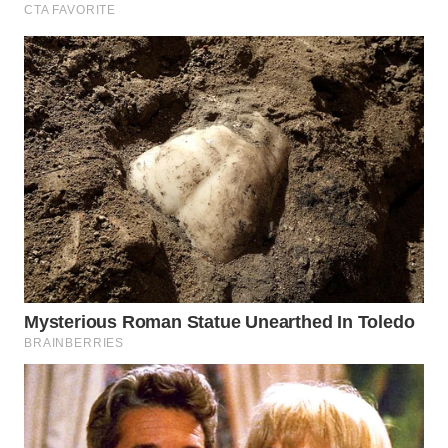
TENGAH
WN DELI
SERDANG
WN
TEBING
TINGGI
WN
PAKPAK
WN
KARAWANG
WN
BEKASI