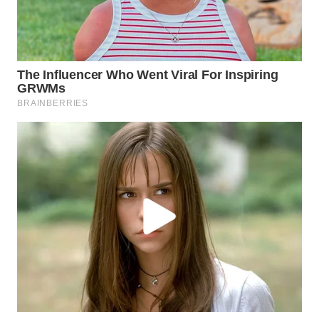
WN
CIANJUR
WN
KEPULAUAN
SERIBU
WN
TANGERANG
WN
BINJAI
WN
CIREBON
WN