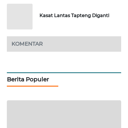
SIBARAGAS
NEWS
Kasat Lantas Tapteng Diganti
METRO
SIANTAR
NEWS
KOMENTAR
METRO
MEDAN
NEWS
METRO
Berita Populer
JAKARTA
NEWS
KRT
NEWS
KARING