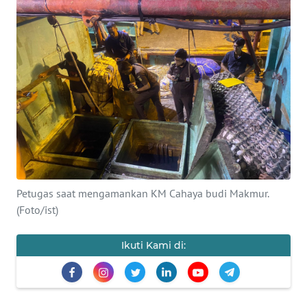
INDEKS
BERITA
KONTAK
KAMI
INFO
IKLAN
TENTANG
KAMI
Petugas saat mengamankan KM Cahaya budi Makmur.
(Foto/ist)
PEDOMAN
MEDIA
Ikuti Kami di:
SIBER
REDAKSI